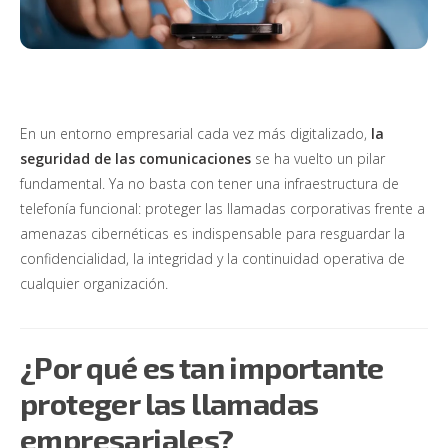
Cobranzas
Ingresar
SDWAN
Solicitar demo
Educación
Ciberseguridad
Softphone VEXuc
En un entorno empresarial cada vez más digitalizado,
la
seguridad de las comunicaciones
se ha vuelto un pilar
SMS
fundamental. Ya no basta con tener una infraestructura de
telefonía funcional: proteger las llamadas corporativas frente a
Grabación avanzada
amenazas cibernéticas es indispensable para resguardar la
confidencialidad, la integridad y la continuidad operativa de
Tarificación
cualquier organización.
Integraciones
¿Por qué es tan importante
proteger las llamadas
empresariales?