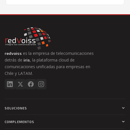
es la empresa de telecomunicaciones
redvoiss
detrás de
, la plataforma cloud de
iris
comunicaciones unificadas para empresas en
Chile y LATAM.
SOLUCIONES
UC Cloud PBX
COMPLEMENTOS
Contact Center
Vex Video by Zoom