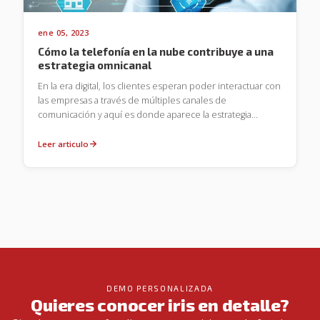
ene 05, 2023
Cómo la telefonía en la nube contribuye a una
estrategia omnicanal
En la era digital, los clientes esperan poder interactuar con
las empresas a través de múltiples canales de
comunicación y aquí es donde aparece la estrategia
omnicanal, la capacidad de las empresas para ofrecer una
experiencia fluida y coherente a sus clientes a través de
Leer articulo
todos estos canales. Esto significa que los clientes pueden
comenzar una conversación con una empresa a través de
un canal y continuarla en otro sin tener que repetir toda la
información.
DEMO PERSONALIZADA
Quieres conocer iris en detalle?