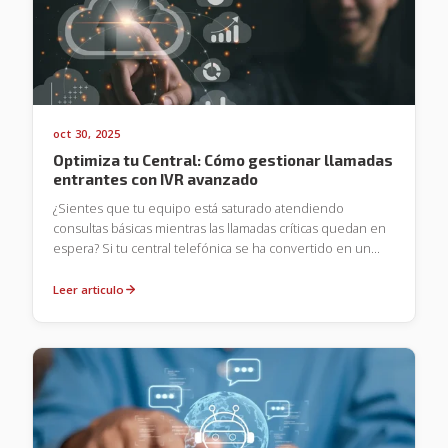
cualquier lugar.
oct 30, 2025
Optimiza tu Central: Cómo gestionar llamadas
entrantes con IVR avanzado
¿Sientes que tu equipo está saturado atendiendo
consultas básicas mientras las llamadas críticas quedan en
espera? Si tu central telefónica se ha convertido en un
cuello de botella, entender cómo gestionar llamadas
entrantes con IVR avanzado es el paso definitivo para
Leer articulo
transformar tu operación este 2026. Un IVR (Respuesta de
Voz Interactiva) inteligente no es solo un menú de
opciones; es el anfitrión virtual que guía al cliente hacia la
solución más rápida. El objetivo es simple: reducir tu carga
operativa mientras entregas una experiencia profesional y
fluida.