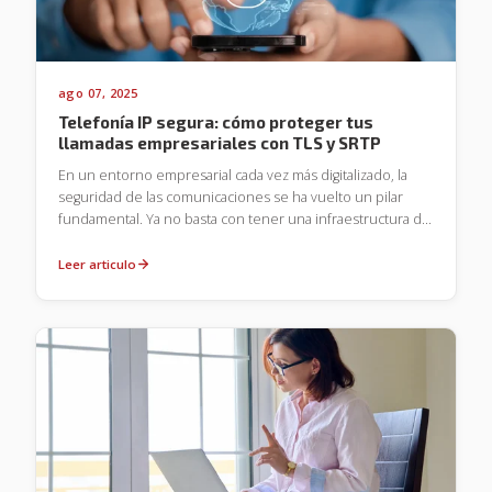
ago 07, 2025
Telefonía IP segura: cómo proteger tus
llamadas empresariales con TLS y SRTP
En un entorno empresarial cada vez más digitalizado, la
seguridad de las comunicaciones se ha vuelto un pilar
fundamental. Ya no basta con tener una infraestructura de
telefonía funcional: proteger las llamadas corporativas
frente a amenazas cibernéticas es indispensable para
Leer articulo
resguardar la confidencialidad, la integridad y la
continuidad operativa de cualquier organización.