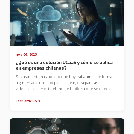
pero su rigidez física y altos costos de mantención las han
vuelto obsoletas frente a la agilidad del SIP Trunk.
nov 06, 2025
¿Qué es una solución UCaaS y cómo se aplica
en empresas chilenas?
Seguramente has notado que hoy trabajamos de forma
fragmentada: una app para chatear, otra para las
videollamadas y el teléfono de la oficina que se queda
sonando solo cuando no estás. En Chile, las empresas
están adoptando una solución para unificar este
Leer articulo
desorden: UCaaS (Comunicaciones Unificadas como
Servicio). Pero, ¿qué es una solución UCaaS y cómo se
aplica en empresas chilenas? En términos sencillos, es una
plataforma en la nube que integra voz, video, mensajería y
colaboración en una sola herramienta accesible desde