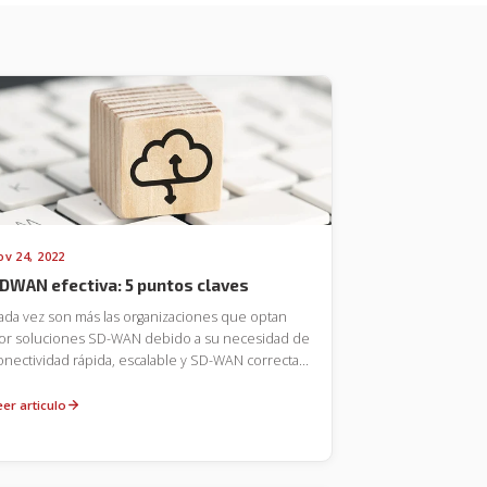
ov 24, 2022
DWAN efectiva: 5 puntos claves
ada vez son más las organizaciones que optan
or soluciones SD-WAN debido a su necesidad de
onectividad rápida, escalable y SD-WAN correcta
ara evitar dificultad de adaptabilidad a las
emandas comerciales o fallas inesperadas de
eer articulo
eguridad en la telefonia corporativa.