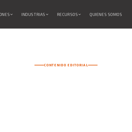
ONES
INDUSTRIAS
RECURSOS
QUIENES SOMOS
Home
›
Blog
CONTENIDO EDITORIAL
Blog de redvoiss
, guías y casos de uso sobre comunicaciones unificadas, contac
telefonía cloud para empresas en Latinoamérica.