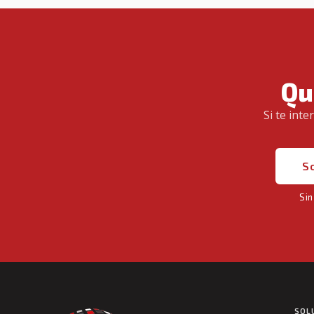
Qu
Si te int
So
Sin
SOL