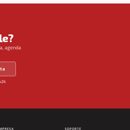
le?
sa, agenda
sta
7x24
MPRESA
SOPORTE