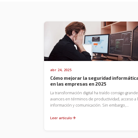
abr 24, 2025
Cómo mejorar la seguridad informátic
en las empresas en 2025
La transformación digital ha traído consigo grand
avances en términos de productividad, acceso a 
información y comunicación. Sin embargo,
también ha incrementado los riesgos asociados a
los ataques cibernéticos. Las empresas de todos
Leer articulo
los tamaños deben estar preparadas para
enfrentar amenazas cada vez más complejas,
automatizadas y dirigidas. La seguridad informátic