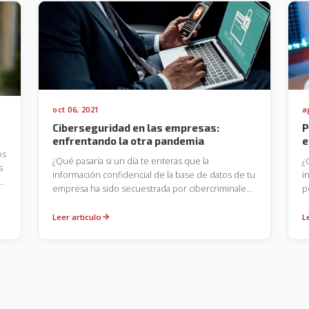
a
oct 06, 2021
P
Ciberseguridad en las empresas:
e
enfrentando la otra pandemia
os
¿
¿Qué pasaría si un día te enteras que la
s
i
información confidencial de la base de datos de tu
?
p
empresa ha sido secuestrada por cibercriminales
d
y te exigen un pago por su rescate? ¿Está tu
t
empresa preparada para enfrentar algo así, sin
L
Leer articulo
e
poner en riesgo la continuidad del negocio?
i
f
p
d